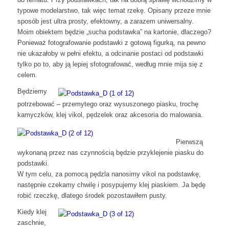
typowe modelarstwo, tak więc temat rzekę. Opisany przeze mnie
sposób jest ultra prosty, efektowny, a zarazem uniwersalny.
Moim obiektem będzie „sucha podstawka” na kartonie, dlaczego?
Ponieważ fotografowanie podstawki z gotową figurką, na pewno
nie ukazałoby w pełni efektu, a odcinanie postaci od podstawki
tylko po to, aby ją lepiej sfotografować, według mnie mija się z
celem.
Będziemy
potrzebować – przemytego oraz wysuszonego piasku, trochę
kamyczków, klej vikol, pędzelek oraz akcesoria do malowania.
Pierwszą
wykonaną przez nas czynnością będzie przyklejenie piasku do
podstawki.
W tym celu, za pomocą pędzla nanosimy vikol na podstawkę,
następnie czekamy chwilę i posypujemy klej piaskiem. Ja będę
robić rzeczkę, dlatego środek pozostawiłem pusty.
Kiedy klej
zaschnie,