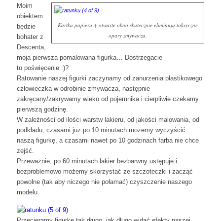
Moim
obiektem
Kartka papieru + otwarte okno skutecznie eliminują toksyczne
będzie
opary zmywacza.
bohater z
Descenta,
moja pierwsza pomalowana figurka… Dostrzegacie
to poświęcenie :)?
Ratowanie naszej figurki zaczynamy od zanurzenia plastikowego
człowieczka w odrobinie zmywacza, następnie
zakręcany/zakrywamy wieko od pojemnika i cierpliwie czekamy
pierwszą godzinę.
W zależności od ilości warstw lakieru, od jakości malowania, od
podkładu, czasami już po 10 minutach możemy wyczyścić
naszą figurkę, a czasami nawet po 10 godzinach farba nie chce
zejść.
Przeważnie, po 60 minutach lakier bezbarwny ustępuje i
bezproblemowo możemy skorzystać ze szczoteczki i zacząć
powolne (tak aby niczego nie połamać) czyszczenie naszego
modelu.
Przecieramy figurkę tak długo, jak długo widać efekty naszej