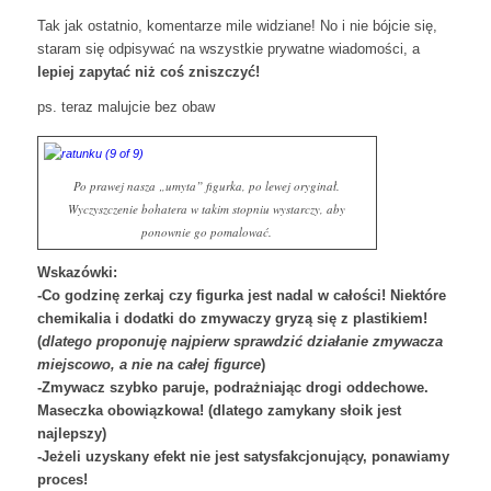
Tak jak ostatnio, komentarze mile widziane! No i nie bójcie się,
staram się odpisywać na wszystkie prywatne wiadomości, a
lepiej zapytać niż coś zniszczyć!
ps. teraz malujcie bez obaw
Po prawej nasza „umyta” figurka, po lewej oryginał.
Wyczyszczenie bohatera w takim stopniu wystarczy, aby
ponownie go pomalować.
Wskazówki:
-Co godzinę zerkaj czy figurka jest nadal w całości! Niektóre
chemikalia i dodatki do zmywaczy gryzą się z plastikiem!
(
dlatego proponuję najpierw sprawdzić działanie zmywacza
miejscowo, a nie na całej figurce
)
-Zmywacz szybko paruje, podrażniając drogi oddechowe.
Maseczka obowiązkowa! (dlatego zamykany słoik jest
najlepszy)
-Jeżeli uzyskany efekt nie jest satysfakcjonujący, ponawiamy
proces!