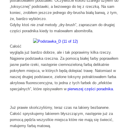
potraktowałem podstawki. Oczywiście koloru szarego użyłem do
„toksycznej” podstawki, a beżowego do tej z rzeczką. Na sam
koniec, zrobiłem jeszcze jednego dry-brusha białą barwą, z tym,
że, bardzo wybiórczo.
Gdyby ktoś nie znał metody „dry-brush”, zapraszam do drugiej
części poradnika kiedy to malowałem abomitrolla.
Całość
wygląda już bardzo dobrze, ale i tak poprawimy kilka rzeczy.
Najpierw podstawka rzeczna. Za pomocą białej farby poprawiłem
jasne partie rzeki, następnie ciemnozieloną farbą delikatnie
pokryłem miejsca, w których będą dolepiać trawę. Natomiast w
naszej drugiej podstawce, zielone toksyny potraktowałem farba
akrylowa fluorescencyjna, to jedna z tych farbek do „efektów
specjalnych”, które opisywałem w
pierwszej części poradnika.
Już prawie skończyliśmy, teraz czas na lakiery bezbarwne.
Całość spryskujemy lakierem błyszczącym, następnie już za
pomocą pędzla wszystkie miejsca które nie mają się świecić,
malujemy farbą matową.