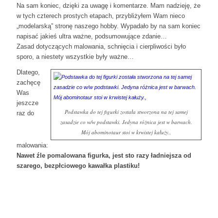
Na sam koniec, dzięki za uwagę i komentarze. Mam nadzieję, że
w tych czterech prostych etapach, przybliżyłem Wam nieco
„modelarską” stronę naszego hobby. Wypadało by na sam koniec
napisać jakieś ultra ważne, podsumowujące zdanie…
Zasad dotyczących malowania, schnięcia i cierpliwości było
sporo, a niestety wszystkie były ważne…
Dlatego,
zachęcę
Was
jeszcze
Podstawka do tej figurki została stworzona na tej samej
raz do
zasadzie co w/w podstawki. Jedyna różnica jest w barwach.
Mój abominotaur stoi w krwistej kałuży.,
malowania:
Nawet źle pomalowana figurka, jest sto razy ładniejsza od
szarego, bezpłciowego kawałka plastiku!