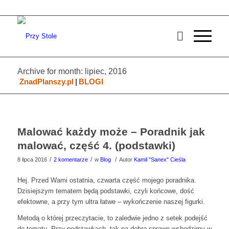
Archive for month: lipiec, 2016
ZnadPlanszy.pl
|
BLOGI
Malować każdy może – Poradnik jak
malować, część 4. (podstawki)
/
/
/
8 lipca 2016
2 komentarze
w
Blog
Autor
Kamil "Sanex" Cieśla
Hej. Przed Wami ostatnia, czwarta część mojego poradnika.
Dzisiejszym tematem będą podstawki, czyli końcowe, dość
efektowne, a przy tym ultra łatwe – wykończenie naszej figurki.
Metodą o której przeczytacie, to zaledwie jedno z setek podejść
do tematu. Przy podstawkach, tak na dobrą sprawę wchodzimy w