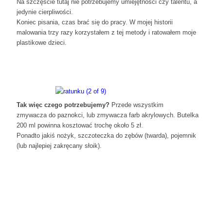
Na szczęście tutaj nie potrzebujemy umiejętności czy talentu, a
jedynie cierpliwości.
Koniec pisania, czas brać się do pracy. W mojej historii
malowania trzy razy korzystałem z tej metody i ratowałem moje
plastikowe dzieci.
Tak więc czego potrzebujemy?
Przede wszystkim
zmywacza do paznokci, lub zmywacza farb akrylowych. Butelka
200 ml powinna kosztować trochę około 5 zł.
Ponadto jakiś nożyk, szczoteczka do zębów (twarda), pojemnik
(lub najlepiej zakręcany słoik).