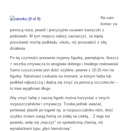
Na sam
koniec za
pomocą noża, powoli i precyzyjnie usuwam kamyczki z
podstawki. W tym miejscu należy zaznaczyć, że lepiej
pozostawić trochę podkładu, vikolu, niż przesadzić z siłą
działania.
Po tej czynności ponownie myjemy figurkę, pamiętajcie, tłuszcz
+ resztka zmywacza to wrogowie dobrego i trwałego malowania!
Samo czyszczenie jest dość szybkie, pewnie z 10-15 min na
figurkę. Natomiast czekanie na moment, w którym farba lub
podkład odpuszczą i dadzą się zmyć za pomocą szczoteczki –
to trwa wyjątkowo długo.
Aby zmyć farbę z naszej figurki można korzystać z innych
rozpuszczalników i zmywaczy. Trzeba jednak uważać,
ponieważ plastik po kąpieli np. w rozpuszczalniku nitro, dość
szybko zmieni swoją formę ze stałej na ciekłą… Z tego też
powodu, wolę się „męczyć” ze sprawdzoną chemią, niż
wynalazkami typu „płyn hamulcowy”.