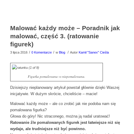
Malować każdy może – Poradnik jak
malować, część 3. (ratowanie
figurek)
/
/
/
3 lipca 2016
0 Komentarze
w
Blog
Autor
Kamil "Sanex" Cieśla
Figurka pomalowana vs niepomalowana.
Dzisiejszy nieplanowany artykuł powstał głównie dzięki Waszej
inicjatywie. W dużym skrócie, chcieliście – macie!
Malować każdy może – ale co zrobić jak nie podoba nam się
pomalowana figurka?
Głowa do góry! Nic straconego, można ją nadal uratować!
Ratowanie źle pomalowanych figurek jest łatwiejsze niż się
wydaje, ale trudniejsze niż być powinno.